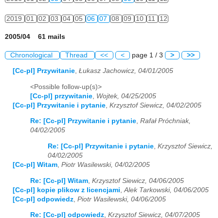
2019
01
02
03
04
05
06
07
08
09
10
11
12
2005/04 61 mails
Chronological
Thread
<<
<
page 1 / 3
>
>>
[Cc-pl] Przywitanie
,
Łukasz Jachowicz, 04/01/2005
<Possible follow-up(s)>
[Cc-pl] przywitanie
,
Wojtek, 04/25/2005
[Cc-pl] Przywitanie i pytanie
,
Krzysztof Siewicz, 04/02/2005
Re: [Cc-pl] Przywitanie i pytanie
,
Rafał Próchniak,
04/02/2005
Re: [Cc-pl] Przywitanie i pytanie
,
Krzysztof Siewicz,
04/02/2005
[Cc-pl] Witam
,
Piotr Wasilewski, 04/02/2005
Re: [Cc-pl] Witam
,
Krzysztof Siewicz, 04/06/2005
[Cc-pl] kopie plikow z licencjami
,
Alek Tarkowski, 04/06/2005
[Cc-pl] odpowiedz
,
Piotr Wasilewski, 04/06/2005
Re: [Cc-pl] odpowiedz
,
Krzysztof Siewicz, 04/07/2005