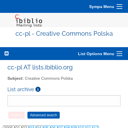
Sympa Menu
cc-pl - Creative Commons Polska
List Options Menu
cc-pl AT lists.ibiblio.org
Subject:
Creative Commons Polska
List archive
2005
01
02
03
04
05
06
07
08
09
10
11
12