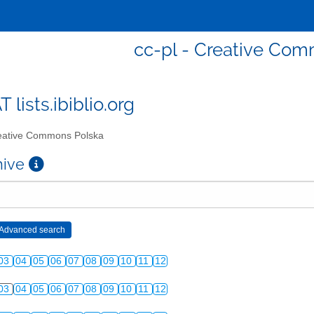
cc-pl - Creative Co
T lists.ibiblio.org
ative Commons Polska
chive
03
04
05
06
07
08
09
10
11
12
03
04
05
06
07
08
09
10
11
12