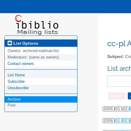
cc-pl A
List Options
Owners:
archived-mailman-list
Subject:
Cre
Moderators:
(same as owners)
Contact owners
List ar
List Home
Subscribe
Unsubscribe
Archive
Post
2005
01
02
2006
01
02