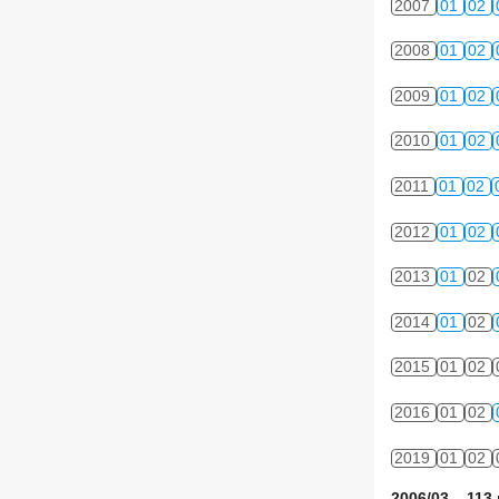
2007
01
02
2008
01
02
2009
01
02
2010
01
02
2011
01
02
2012
01
02
2013
01
02
2014
01
02
2015
01
02
2016
01
02
2019
01
02
2006/03 113 