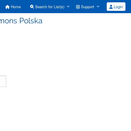
Home
Search for List(s)
Support
Login
mmons Polska