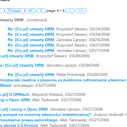
l
Thread
<<
<
page 4 / 4
>
>>
 otwarty DRM
,
(continued)
Re: [Cc-pl] otwarty DRM
,
Krzysztof Siewicz, 03/24/2006
Re: [Cc-pl] otwarty DRM
,
Krzysztof Siewicz, 03/24/2006
Re: [Cc-pl] otwarty DRM
,
Jaroslaw Lipszyc, 03/24/2006
Re: [Cc-pl] otwarty DRM
,
Krzysztof Siewicz, 03/27/2006
Re: [Cc-pl] otwarty DRM
,
Jaroslaw Lipszyc, 03/27/2006
c-pl] otwarty DRM
,
Krzysztof Siewicz, 03/28/2006
e: [Cc-pl] otwarty DRM
,
Jaroslaw Lipszyc, 03/28/2006
Re: [Cc-pl] otwarty DRM
,
Rafał Próchniak, 03/28/2006
 hiszpanski zwalnia z placenia za publiczne odtwarzanie utworow 
DRMach
,
anirawojan, 03/27/2006
c-pl] O DRMach
,
Wojciech Kotwica, 03/27/2006
ssig o Open DRM
,
Alek Tarkowski, 03/27/2006
c-pl] Lessig o Open DRM
,
Jaroslaw Lipszyc, 03/27/2006
y pomysł na ochronę własności intelektualnej?
,
Justyna Hofmokl, 
zrozumienie prawa autorskiego
,
Alek Tarkowski, 03/27/2006
 wersje 2.5 licencji
,
Alek Tarkowski, 03/27/2006