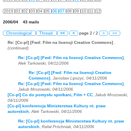
2019
01
02
03
04
05
06
07
08
09
10
11
12
2006/04 43 mails
Chronological
Thread
<<
<
page 2 / 2
>
>>
Re: [Cc-pl] [Fwd: Film na licencji Creative Commons]
,
(continued)
Re: [Cc-pl] [Fwd: Film na licencji Creative Commons]
,
Alek Tarkowski, 04/11/2006
Re: [Cc-pl] [Fwd: Film na licencji Creative
Commons]
,
Jaroslaw Lipszyc, 04/11/2006
Re: [Cc-pl] [Fwd: Film na licencji Creative Commons]
,
Jakub Mrozowski, 04/11/2006
[Cc-pl] Co do pomysłu spotkani, Film + CC
,
Jakub Mrozowski,
04/11/2006
[Cc-pl] konferencja Ministerstwa Kultury nt. praw
autorskich
,
Alek Tarkowski, 04/11/2006
Re: [Cc-pl] konferencja Ministerstwa Kultury nt. praw
autorskich
,
Rafał Próchniak, 04/11/2006