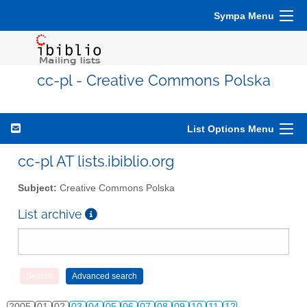
Sympa Menu
cc-pl - Creative Commons Polska
List Options Menu
cc-pl AT lists.ibiblio.org
Subject:
Creative Commons Polska
List archive
2005
01
02
03
04
05
06
07
08
09
10
11
12