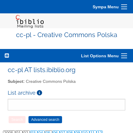
Sympa Menu
cc-pl - Creative Commons Polska
List Options Menu
cc-pl AT lists.ibiblio.org
Subject:
Creative Commons Polska
List archive
2005
01
02
03
04
05
06
07
08
09
10
11
12