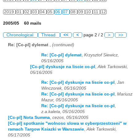
2019
01
02
03
04
05
06
07
08
09
10
11
12
2005/05 60 mails
Chronological
Thread
<<
<
page 2 / 2
>
>>
Re: [Cc-pl] dylemat
,
(continued)
Re: [Cc-pl] dylemat
,
Krzysztof Siewicz,
05/16/2005
[Cc-pl] dyskusje na liscie cc-pl
,
Alek Tarkowski,
05/16/2005
Re: [Cc-pl] dyskusje na liscie cc-pl
,
Jan
Winczorek, 05/16/2005
Re: [Cc-pl] dyskusje na liscie cc-pl
,
Mariusz
Mazur, 05/16/2005
Re: [Cc-pl] dyskusje na liscie cc-pl
,
z.a.kaleta, 05/16/2005
[Cc-pl] Nota Summa
,
cezos, 05/16/2005
[Cc-pl] spotkanie "wolnosc slowa w cyberprzestrzeni" w
ramach Targow Ksiazki w Warszawie
,
Alek Tarkowski,
05/17/2005