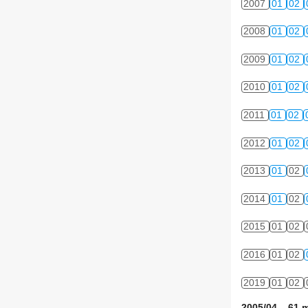
2007
01
02
2008
01
02
2009
01
02
2010
01
02
2011
01
02
2012
01
02
2013
01
02
2014
01
02
2015
01
02
2016
01
02
2019
01
02
2005/04 61 m