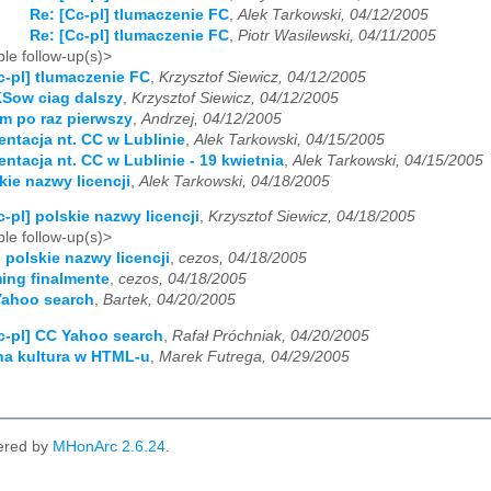
Re: [Cc-pl] tlumaczenie FC
,
Alek Tarkowski, 04/12/2005
Re: [Cc-pl] tlumaczenie FC
,
Piotr Wasilewski, 04/11/2005
le follow-up(s)>
c-pl] tlumaczenie FC
,
Krzysztof Siewicz, 04/12/2005
KSow ciag dalszy
,
Krzysztof Siewicz, 04/12/2005
am po raz pierwszy
,
Andrzej, 04/12/2005
zentacja nt. CC w Lublinie
,
Alek Tarkowski, 04/15/2005
entacja nt. CC w Lublinie - 19 kwietnia
,
Alek Tarkowski, 04/15/2005
kie nazwy licencji
,
Alek Tarkowski, 04/18/2005
c-pl] polskie nazwy licencji
,
Krzysztof Siewicz, 04/18/2005
le follow-up(s)>
] polskie nazwy licencji
,
cezos, 04/18/2005
ming finalmente
,
cezos, 04/18/2005
Yahoo search
,
Bartek, 04/20/2005
c-pl] CC Yahoo search
,
Rafał Próchniak, 04/20/2005
na kultura w HTML-u
,
Marek Futrega, 04/29/2005
ered by
MHonArc 2.6.24
.