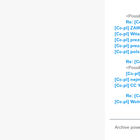
<Possib
Re: [C
[Cc-pl] ZAI
[Cc-pl] Wit
[Cc-pl] pre
[Cc-pl] prez
[Cc-pl] pols
Re: [C
<Possib
[Cc-pl
[Cc-pl] nej
[Cc-pl] CC 
Re: [C
[Cc-pl] Wol
Archive pow