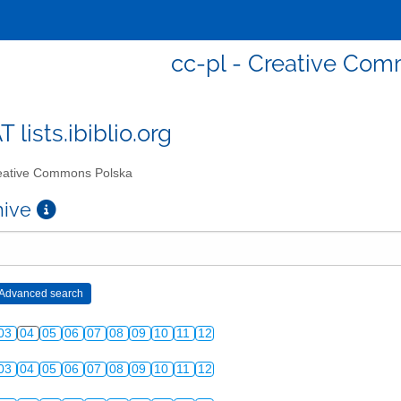
cc-pl - Creative Co
T lists.ibiblio.org
ative Commons Polska
chive
03
04
05
06
07
08
09
10
11
12
03
04
05
06
07
08
09
10
11
12