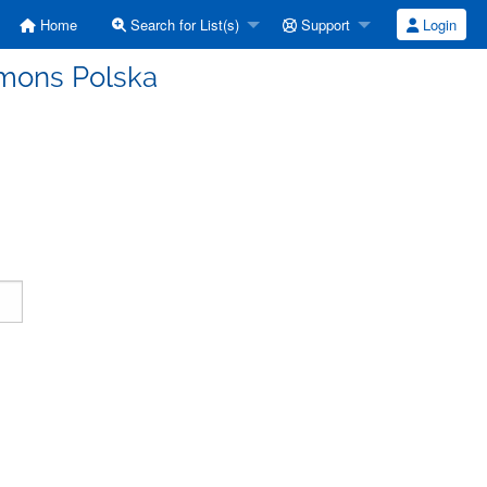
Home
Search for List(s)
Support
Login
mmons Polska