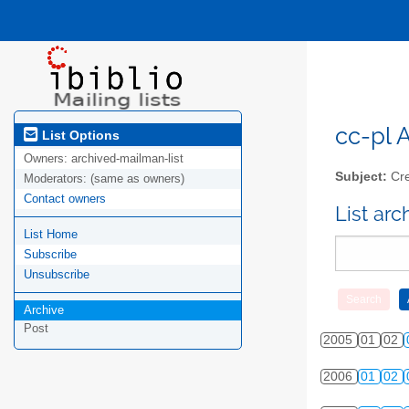
cc-pl A
List Options
Owners:
archived-mailman-list
Subject:
Cre
Moderators:
(same as owners)
Contact owners
List ar
List Home
Subscribe
Unsubscribe
Archive
Post
2005
01
02
2006
01
02