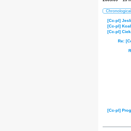
Chronologica
[Cc-pl] Jesl
[Cc-pl] Koa
[Cc-pl] Cie
Re: [C
R
[Cc-pl] Prog