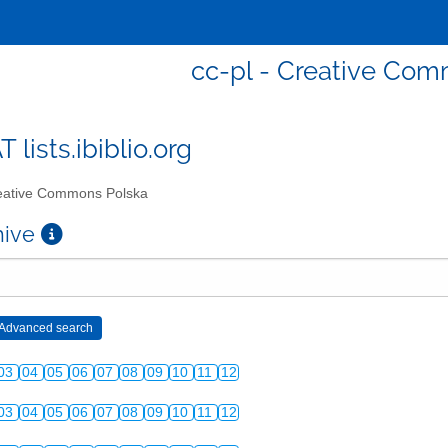
cc-pl - Creative Co
T lists.ibiblio.org
ative Commons Polska
chive
03
04
05
06
07
08
09
10
11
12
03
04
05
06
07
08
09
10
11
12