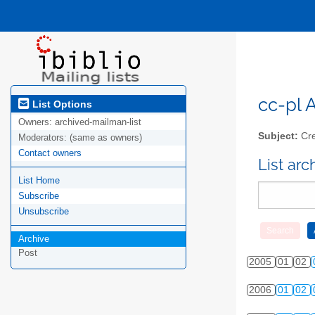
cc-pl A
List Options
Owners:
archived-mailman-list
Subject:
Cre
Moderators:
(same as owners)
Contact owners
List ar
List Home
Subscribe
Unsubscribe
Archive
Post
2005
01
02
2006
01
02