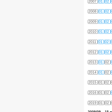
2007
01
02
2008
01
02
2009
01
02
2010
01
02
2011
01
02
2012
01
02
2013
01
02
2014
01
02
2015
01
02
2016
01
02
2019
01
02
2009/09 15 m