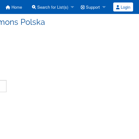
Home
Search for List(s)
Support
Login
mmons Polska