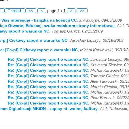
l
Thread
<<
<
page 1 / 1
>
>>
i Was interesuje - ksiązka na licencji CC
,
anirawojan, 09/05/2009
licja Otwartej Edukacji szuka redaktora strony internetowej
,
Alek T
kawy raport o warunku NC
,
Tomasz Ganicz, 09/15/2009
c-pl] Ciekawy raport o warunku NC
,
Jarosław Lipszyc, 09/16/2009
e: [Cc-pl] Ciekawy raport o warunku NC
,
Michał Karwowski, 09/16/
Re: [Cc-pl] Ciekawy raport o warunku NC
,
Jarosław Lipszyc, 09
Re: [Cc-pl] Ciekawy raport o warunku NC
,
Krzysztof Siewicz, 0
Re: [Cc-pl] Ciekawy raport o warunku NC
,
Michał Karwowski, 0
Re: [Cc-pl] Ciekawy raport o warunku NC
,
Tomasz Ganicz, 09/
Re: [Cc-pl] Ciekawy raport o warunku NC
,
Alek Tarkowski, 09/1
Re: [Cc-pl] Ciekawy raport o warunku NC
,
Marcin Cieslak, 09/1
Re: [Cc-pl] Ciekawy raport o warunku NC
,
Michał Karwowski, 0
Re: [Cc-pl] Ciekawy raport o warunku NC
,
Piotr Barczak, 09/22
Re: [Cc-pl] Ciekawy raport o warunku NC
,
Michał Karwowski, 0
ram Digitalizacji MKiDN - zapisy nt. wolnej kultury
,
Alek Tarkowski,