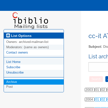
cc-it A
List Options
Owners:
archived-mailman-list
Subject:
Dis
Moderators:
(same as owners)
Contact owners
List ar
List Home
Subscribe
Unsubscribe
Archive
Post
2003
01
02
2004
01
02