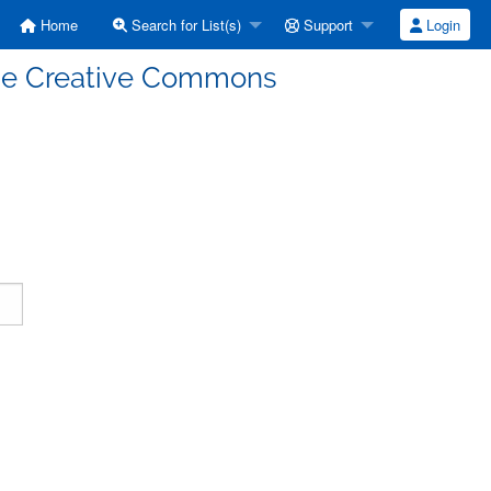
Home
Search for List(s)
Support
Login
enze Creative Commons