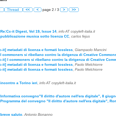
l
Thread
<<
<
page 2 / 3
>
>>
 Re:Cc-it Digest, Vol 19, Issue 14
,
info AT copyleft-italia.it
] pubblicazione musica sotto licenza CC
,
carlos fejus
c-it] metadati di licenza e formati lossless
,
Giampaolo Mancini
] I commoners si ribellano contro la dirigenza di Creative Common
c-it] I commoners si ribellano contro la dirigenza di Creative Co
c-it] metadati di licenza e formati lossless
,
Paolo Melchiorre
c-it] metadati di licenza e formati lossless
,
Paolo Melchiorre
 incontro a Torino ieri
,
info AT copyleft-italia.it
] Informativa convegno"Il diritto d'autore nell'era digitale", 8 giu
] Programma del convegno "Il diritto d'autore nell'era digitale", R
] breve saluto
,
Antonio Bonanno