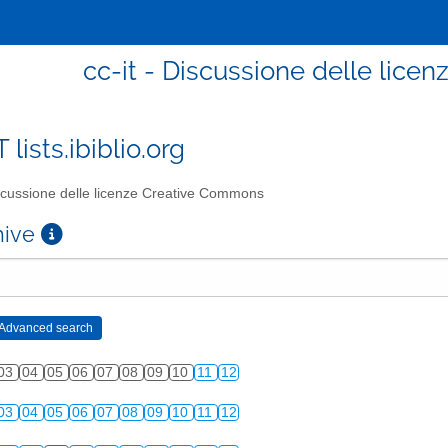
cc-it - Discussione delle lic
T lists.ibiblio.org
cussione delle licenze Creative Commons
chive
03
04
05
06
07
08
09
10
11
12
03
04
05
06
07
08
09
10
11
12