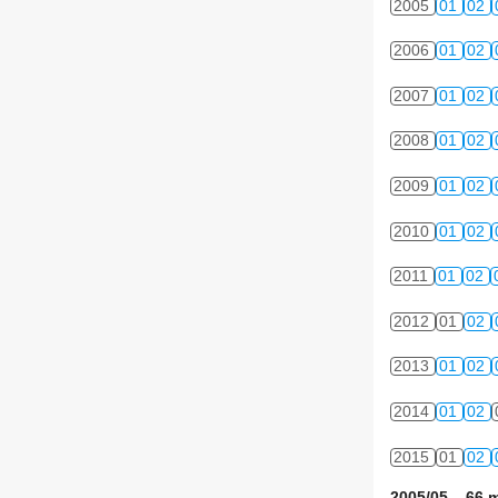
2005
01
02
2006
01
02
2007
01
02
2008
01
02
2009
01
02
2010
01
02
2011
01
02
2012
01
02
2013
01
02
2014
01
02
2015
01
02
2005/05 66 m