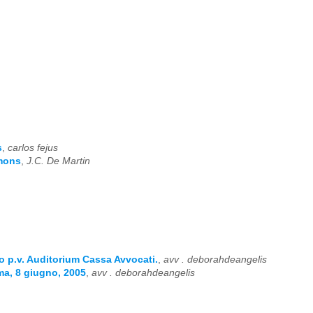
s
,
carlos fejus
mmons
,
J.C. De Martin
gno p.v. Auditorium Cassa Avvocati.
,
avv . deborahdeangelis
oma, 8 giugno, 2005
,
avv . deborahdeangelis