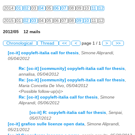
2014
01
02
03
04
05
06
07
08
09
10
11
12
2015
01
02
03
04
05
06
07
08
09
10
11
12
2012/05 12 mails
Chronological
Thread
<<
<
page 1 / 1
>
>>
[cc-it] copyleft-italia call for thesis
,
Simone Aliprandi,
05/04/2012
Re: [cc-it] [community] copyleft-italia call for thesis
,
annalisa, 05/04/2012
Re: [cc-it] [community] copyleft-italia call for thesis
,
Maria Concetta De Vivo, 05/04/2012
<Possible follow-up(s)>
Re: [cc-it] copyleft-italia call for thesis
,
Simone
Aliprandi, 05/06/2012
[cc-it] R: copyleft-italia call for thesis
,
Senpai,
05/07/2012
[cc-it] grafico sulle licenze open data
,
Simone Aliprandi,
05/21/2012