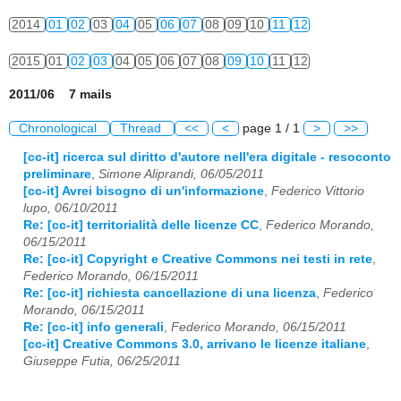
2014
01
02
03
04
05
06
07
08
09
10
11
12
2015
01
02
03
04
05
06
07
08
09
10
11
12
2011/06 7 mails
Chronological
Thread
<<
<
page 1 / 1
>
>>
[cc-it] ricerca sul diritto d'autore nell'era digitale - resoconto
preliminare
,
Simone Aliprandi, 06/05/2011
[cc-it] Avrei bisogno di un'informazione
,
Federico Vittorio
lupo, 06/10/2011
Re: [cc-it] territorialità delle licenze CC
,
Federico Morando,
06/15/2011
Re: [cc-it] Copyright e Creative Commons nei testi in rete
,
Federico Morando, 06/15/2011
Re: [cc-it] richiesta cancellazione di una licenza
,
Federico
Morando, 06/15/2011
Re: [cc-it] info generali
,
Federico Morando, 06/15/2011
[cc-it] Creative Commons 3.0, arrivano le licenze italiane
,
Giuseppe Futia, 06/25/2011