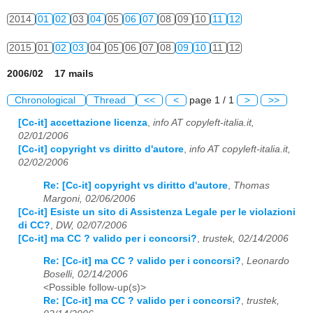
2014
01
02
03
04
05
06
07
08
09
10
11
12
2015
01
02
03
04
05
06
07
08
09
10
11
12
2006/02 17 mails
Chronological
Thread
<<
<
page 1 / 1
>
>>
[Cc-it] accettazione licenza
,
info AT copyleft-italia.it,
02/01/2006
[Cc-it] copyright vs diritto d'autore
,
info AT copyleft-italia.it,
02/02/2006
Re: [Cc-it] copyright vs diritto d'autore
,
Thomas
Margoni, 02/06/2006
[Cc-it] Esiste un sito di Assistenza Legale per le violazioni
di CC?
,
DW, 02/07/2006
[Cc-it] ma CC ? valido per i concorsi?
,
trustek, 02/14/2006
Re: [Cc-it] ma CC ? valido per i concorsi?
,
Leonardo
Boselli, 02/14/2006
<Possible follow-up(s)>
Re: [Cc-it] ma CC ? valido per i concorsi?
,
trustek,