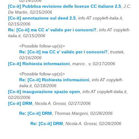
02/14/2006
[Cc-it] Pubblica revisione delle licenze CC italiane 2.5
,
J.C.
De Martin, 02/15/2006
[Cc-it] annotazione sul deed 2.5
,
info AT copyleft-italia.it,
02/15/2006
Re: [Cc-it] ma CC e' valido per i concorsi?
,
info AT copyleft-
italia.it, 02/15/2006
<Possible follow-up(s)>
Re: [Cc-it] ma CC e' valido per i concorsi?
,
trustek,
02/16/2006
[Cc-it] Richiesta informazioni
,
marco . v, 02/17/2006
<Possible follow-up(s)>
Re: [Cc-it] Richiesta informazioni
,
info AT copyleft-
italia.it, 02/18/2006
[Cc-it] inaugurazione spazio open
,
info AT copyleft-italia.it,
02/20/2006
[Cc-it] DRM
,
Nicola A. Grossi, 02/27/2006
Re: [Cc-it] DRM
,
Thomas Margoni, 02/28/2006
Re: [Cc-it] DRM
,
Nicola A. Grossi, 02/28/2006