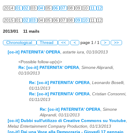
2014
01
02
03
04
05
06
07
08
09
10
11
12
2015
01
02
03
04
05
06
07
08
09
10
11
12
2013/01 11 mails
Chronological
Thread
<<
<
page 1 / 1
>
>>
[cc-it] PATERNITA' OPERA
,
astarte iura, 01/10/2013
<Possible follow-up(s)>
Re: [cc-it] PATERNITA' OPERA
,
Simone Aliprandi,
01/10/2013
Re: [cc-it] PATERNITA' OPERA
,
Leonardo Boselli,
01/11/2013
Re: [cc-it] PATERNITA' OPERA
,
Cristian Consonni,
01/11/2013
Re: [cc-it] PATERNITA' OPERA
,
Simone
Aliprandi, 01/11/2013
[cc-it] Dubbi sull'utilizzo di Creative Commons su Youtube
,
Melaz Entertainment Company Production, 01/13/2013
[cc-it] Dai una Voce alla Democrazia - Giovedì 17 gennaio