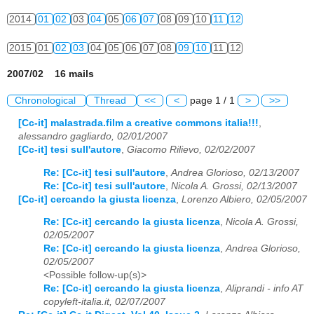
2014
01
02
03
04
05
06
07
08
09
10
11
12
2015
01
02
03
04
05
06
07
08
09
10
11
12
2007/02 16 mails
Chronological
Thread
<<
<
page 1 / 1
>
>>
[Cc-it] malastrada.film a creative commons italia!!!
,
alessandro gagliardo, 02/01/2007
[Cc-it] tesi sull'autore
,
Giacomo Rilievo, 02/02/2007
Re: [Cc-it] tesi sull'autore
,
Andrea Glorioso, 02/13/2007
Re: [Cc-it] tesi sull'autore
,
Nicola A. Grossi, 02/13/2007
[Cc-it] cercando la giusta licenza
,
Lorenzo Albiero, 02/05/2007
Re: [Cc-it] cercando la giusta licenza
,
Nicola A. Grossi,
02/05/2007
Re: [Cc-it] cercando la giusta licenza
,
Andrea Glorioso,
02/05/2007
<Possible follow-up(s)>
Re: [Cc-it] cercando la giusta licenza
,
Aliprandi - info AT
copyleft-italia.it, 02/07/2007