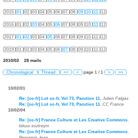
2015
01
02
03
04
05
06
07
08
09
10
11
12
2016
01
02
03
04
05
06
07
08
09
10
11
12
2017
01
02
03
04
05
06
07
08
09
10
11
12
2019
01
02
03
04
05
06
07
08
09
10
11
12
2010/02 28 mails
Chronological
Thread
<<
<
page 1 / 1
>
>>
10/02/01
Re: [cc-fr] Lot cc-fr, Vol 73, Parution 11
,
Julien Falgas
Re: [cc-fr] Lot cc-fr, Vol 73, Parution 11
,
CC France
10/02/04
Re: [cc-fr] France Culture et Les Creative Commons
,
bituur esztreym
Re: [cc-fr] France Culture et Les Creative Commons
,
Benjamin Jean