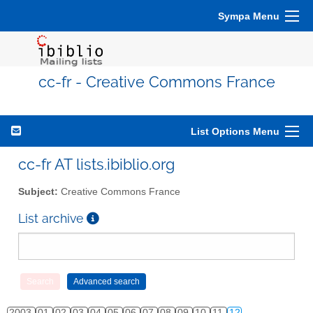
Sympa Menu
cc-fr - Creative Commons France
List Options Menu
cc-fr AT lists.ibiblio.org
Subject:
Creative Commons France
List archive
2003
01
02
03
04
05
06
07
08
09
10
11
12