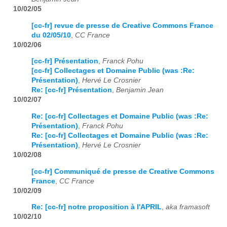
10/02/05
[cc-fr] revue de presse de Creative Commons France
du 02/05/10
,
CC France
10/02/06
[cc-fr] Présentation
,
Franck Pohu
[cc-fr] Collectages et Domaine Public (was :Re:
Présentation)
,
Hervé Le Crosnier
Re: [cc-fr] Présentation
,
Benjamin Jean
10/02/07
Re: [cc-fr] Collectages et Domaine Public (was :Re:
Présentation)
,
Franck Pohu
Re: [cc-fr] Collectages et Domaine Public (was :Re:
Présentation)
,
Hervé Le Crosnier
10/02/08
[cc-fr] Communiqué de presse de Creative Commons
France
,
CC France
10/02/09
Re: [cc-fr] notre proposition à l'APRIL
,
aka framasoft
10/02/10