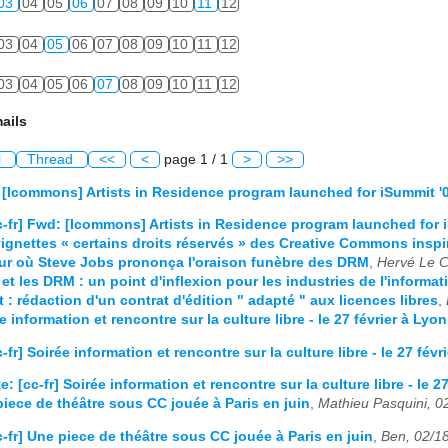
03
04
05
06
07
08
09
10
11
12
03
04
05
06
07
08
09
10
11
12
03
04
05
06
07
08
09
10
11
12
ails
l
Thread
<<
<
page 1 / 1
>
>>
: [Icommons] Artists in Residence program launched for iSummit '
c-fr] Fwd: [Icommons] Artists in Residence program launched for 
vignettes « certains droits réservés » des Creative Commons inspir
jour où Steve Jobs prononça l'oraison funèbre des DRM
,
Hervé Le C
 et les DRM : un point d'inflexion pour les industries de l'informat
et : rédaction d'un contrat d'édition " adapté " aux licences libres
,
ée information et rencontre sur la culture libre - le 27 février à Lyon
-fr] Soirée information et rencontre sur la culture libre - le 27 févr
e: [cc-fr] Soirée information et rencontre sur la culture libre - le 2
piece de théâtre sous CC jouée à Paris en juin
,
Mathieu Pasquini, 0
c-fr] Une piece de théâtre sous CC jouée à Paris en juin
,
Ben, 02/1