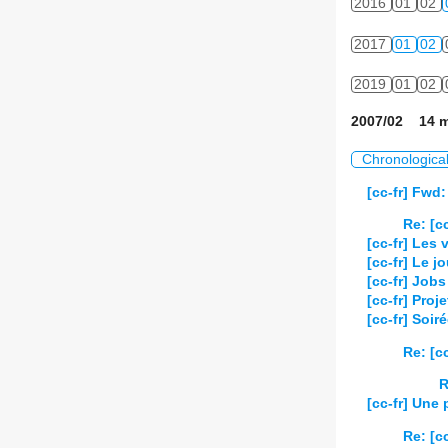
2016
01
02
2017
01
02
2019
01
02
2007/02 14 m
Chronologica
[cc-fr] Fwd
Re: [c
[cc-fr] Les 
[cc-fr] Le 
[cc-fr] Jobs
[cc-fr] Proj
[cc-fr] Soir
Re: [cc
R
[cc-fr] Une 
Re: [c