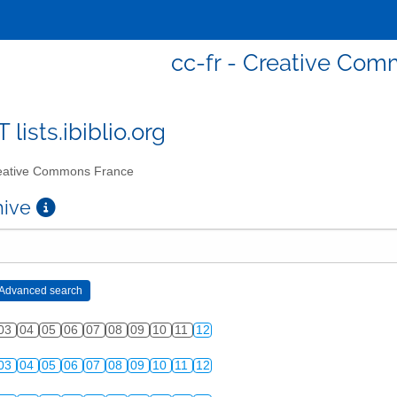
cc-fr - Creative Co
T lists.ibiblio.org
ative Commons France
chive
03
04
05
06
07
08
09
10
11
12
03
04
05
06
07
08
09
10
11
12