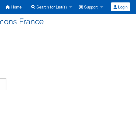
Home
Search for List(s)
Support
Login
mmons France