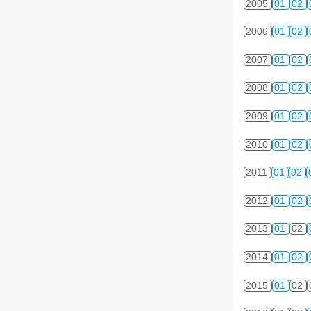
2005
01
02
2006
01
02
2007
01
02
2008
01
02
2009
01
02
2010
01
02
2011
01
02
2012
01
02
2013
01
02
2014
01
02
2015
01
02