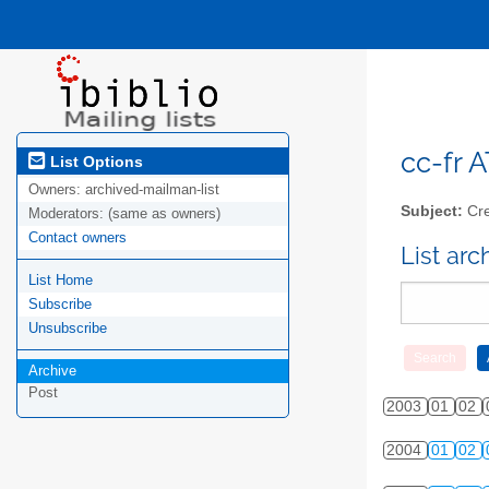
cc-fr A
List Options
Owners:
archived-mailman-list
Subject:
Cre
Moderators:
(same as owners)
Contact owners
List ar
List Home
Subscribe
Unsubscribe
Archive
Post
2003
01
02
2004
01
02