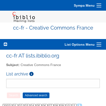
Sympa Menu
cc-fr - Creative Commons France
List Options Menu
cc-fr AT lists.ibiblio.org
Subject:
Creative Commons France
List archive
2003
01
02
03
04
05
06
07
08
09
10
11
12