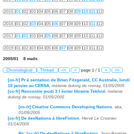
2015
01
02
03
04
05
06
07
08
09
10
11
12
2016
01
02
03
04
05
06
07
08
09
10
11
12
2017
01
02
03
04
05
06
07
08
09
10
11
12
2019
01
02
03
04
05
06
07
08
09
10
11
12
2005/01 8 mails
Chronological
Thread
<<
<
page 1 / 1
>
>>
[cc-fr] Pr é sentation de Brian Fitzgerald, CC Australie, lundi
10 janvier au CERSA
,
melanie dulong de rosnay, 01/05/2005
[cc-fr] Rencontre jeudi 3 f évrier librairie Tekhné
,
melanie
dulong de rosnay, 01/05/2005
[cc-fr] Creative Commons Developing Nations
,
aka,
01/09/2005
[cc-fr] De devNations à libreFiction
,
Hervé Le Crosnier,
01/14/2005
Re: [cc-fr] De devNations à libreFiction
,
Jean-Baptiste