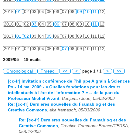
2015
01
02
03
04
05
06
07
08
09
10
11
12
2016
01
02
03
04
05
06
07
08
09
10
11
12
2017
01
02
03
04
05
06
07
08
09
10
11
12
2019
01
02
03
04
05
06
07
08
09
10
11
12
2009/05 19 mails
Chronological
Thread
<<
<
page 1 / 1
>
>>
[cc-fr] Invitation conférence de Philippe Aigrain à Sciences
Po - 14 mai 2009 - « Quelles fondations pour les droits
intellectuels à l'ère de l'information ? » -- de la part du
Professeur Michel Vivant
,
Benjamin Jean, 05/03/2009
Re: [cc-fr] Dernieres nouvelles du Framablog et des
Creative Commons
,
aka framasoft, 05/03/2009
Re: [cc-fr] Dernieres nouvelles du Framablog et des
Creative Commons
,
Creative Commons France/CERSA,
05/04/2009