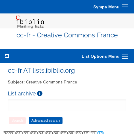
Sympa Menu
cc-fr - Creative Commons France
List Options Menu
cc-fr AT lists.ibiblio.org
Subject:
Creative Commons France
List archive
2003
01
02
03
04
05
06
07
08
09
10
11
12