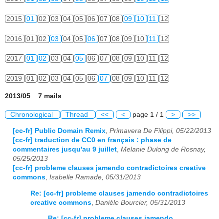
2015
01
02
03
04
05
06
07
08
09
10
11
12
2016
01
02
03
04
05
06
07
08
09
10
11
12
2017
01
02
03
04
05
06
07
08
09
10
11
12
2019
01
02
03
04
05
06
07
08
09
10
11
12
2013/05 7 mails
Chronological
Thread
<<
<
page 1 / 1
>
>>
[cc-fr] Public Domain Remix
,
Primavera De Filippi, 05/22/2013
[cc-fr] traduction de CC0 en français : phase de
commentaires jusqu'au 9 juillet
,
Melanie Dulong de Rosnay,
05/25/2013
[cc-fr] probleme clauses jamendo contradictoires creative
commons
,
Isabelle Ramade, 05/31/2013
Re: [cc-fr] probleme clauses jamendo contradictoires
creative commons
,
Danièle Bourcier, 05/31/2013
Re: [cc-fr] probleme clauses jamendo