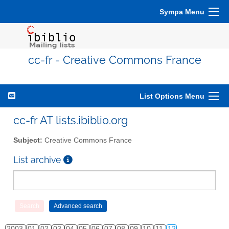
Sympa Menu
cc-fr - Creative Commons France
List Options Menu
cc-fr AT lists.ibiblio.org
Subject:
Creative Commons France
List archive
2003
01
02
03
04
05
06
07
08
09
10
11
12