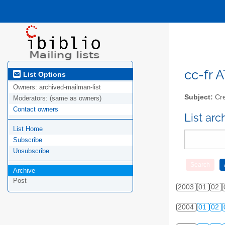
cc-fr A
List Options
Owners:
archived-mailman-list
Subject:
Cre
Moderators:
(same as owners)
Contact owners
List ar
List Home
Subscribe
Unsubscribe
Archive
Post
2003
01
02
2004
01
02