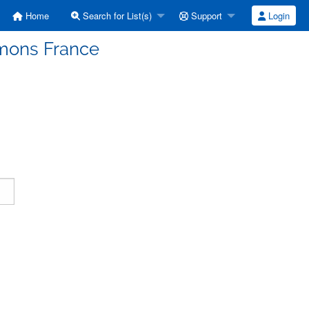
Home
Search for List(s)
Support
Login
mmons France