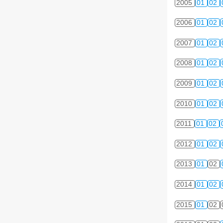
2005
01
02
2006
01
02
2007
01
02
2008
01
02
2009
01
02
2010
01
02
2011
01
02
2012
01
02
2013
01
02
2014
01
02
2015
01
02