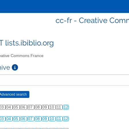
cc-fr - Creative Co
T lists.ibiblio.org
ative Commons France
chive
03
04
05
06
07
08
09
10
11
12
03
04
05
06
07
08
09
10
11
12