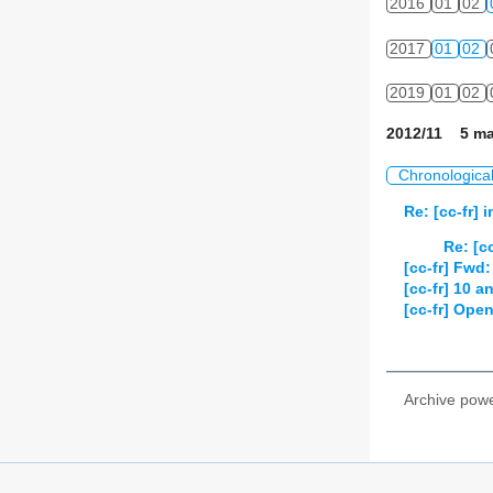
2016
01
02
2017
01
02
2019
01
02
2012/11 5 ma
Chronologica
Re: [cc-fr] 
Re: [c
[cc-fr] Fwd
[cc-fr] 10 
[cc-fr] Ope
Archive pow