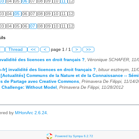
03
04
05
06
07
08
09
10
11
12
03
04
05
06
07
08
09
10
11
12
03
04
05
06
07
08
09
10
11
12
ils
l
Thread
<<
<
page 1 / 1
>
>>
invalidité des licences en droit français ?
,
Véronique SCHAFER, 11/
c-fr] invalidité des licences en droit français ?
,
bituur esztreym, 11
: [Actualités] Communs de la Nature et de la Connaissance -- Sémi
ans de Partage avec Creative Commons
,
Primavera De Filippi, 11/14/
n Challenge: Without Model
,
Primavera De Filippi, 11/28/2012
ered by
MHonArc 2.6.24
.
Powered by Sympa 6.2.72