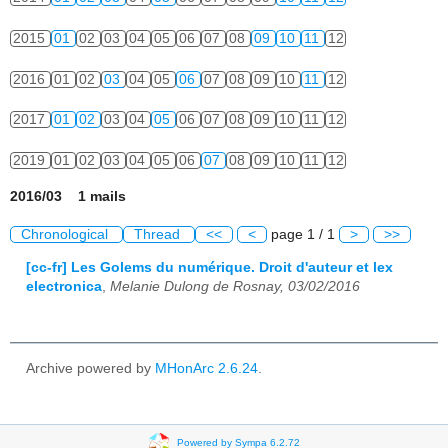
2015
01
02
03
04
05
06
07
08
09
10
11
12
2016
01
02
03
04
05
06
07
08
09
10
11
12
2017
01
02
03
04
05
06
07
08
09
10
11
12
2019
01
02
03
04
05
06
07
08
09
10
11
12
2016/03 1 mails
Chronological
Thread
<<
<
page 1 / 1
>
>>
[cc-fr] Les Golems du numérique. Droit d'auteur et lex
electronica
,
Melanie Dulong de Rosnay, 03/02/2016
Archive powered by
MHonArc 2.6.24
.
Powered by Sympa 6.2.72