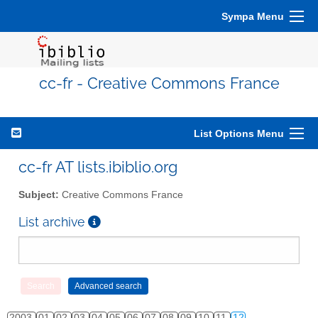
Sympa Menu
cc-fr - Creative Commons France
List Options Menu
cc-fr AT lists.ibiblio.org
Subject:
Creative Commons France
List archive
2003
01
02
03
04
05
06
07
08
09
10
11
12