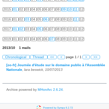
2015
01
02
03
04
05
06
07
08
09
10
11
12
2016
01
02
03
04
05
06
07
08
09
10
11
12
2017
01
02
03
04
05
06
07
08
09
10
11
12
2019
01
02
03
04
05
06
07
08
09
10
11
12
2013/10 1 mails
Chronological
Thread
<<
<
page 1 / 1
>
>>
[cc-fr] Journée d'étude sur le domaine public à l'Assemblée
Nationale
,
lara beswick, 10/07/2013
Archive powered by
MHonArc 2.6.24
.
Powered by Sympa 6.2.72