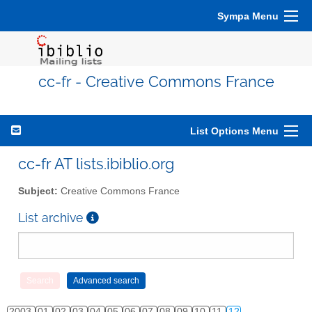
Sympa Menu
cc-fr - Creative Commons France
List Options Menu
cc-fr AT lists.ibiblio.org
Subject:
Creative Commons France
List archive
2003
01
02
03
04
05
06
07
08
09
10
11
12