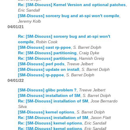
Re: [SM-Discuss] Kernel Version and optional patches
,
Eric Sandall
[SM-Discuss] sorcery bug and at-spi won't compile
,
Jeremy Kolb
04/01/21
Re: [SM-Discuss] sorcery bug and at-spi won't
compile
,
Robin Cook
[SM-Discuss] cast rp-ppoe
,
S. Barret Dolph
Re: [SM-Discuss] partitioning
,
Craig Dyke
Re: [SM-Discuss] partitioning
,
Hamish Greig
[SM-Discuss] perl pods
,
Treeve Jelbert
[SM-Discuss] update on install
,
S. Barret Dolph
[SM-Discuss] rp-pppoe
,
S. Barret Dolph
04/01/22
[SM-Discuss] glibc problem ?
,
Treeve Jelbert
[SM-Discuss] installation of SM
,
S. Barret Dolph
Re: [SM-Discuss] installation of SM
,
Jose Bernardo
Silva
[SM-Discuss] kernel options
,
S. Barret Dolph
Re: [SM-Discuss] installation of SM
,
Jason Flatt
Re: [SM-Discuss] kernel options
,
Eric Sandall
Re: [SM-Discuss] kernel options
,
Eric Sandall