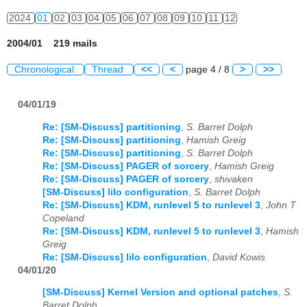
2024
01
02
03
04
05
06
07
08
09
10
11
12
2004/01 219 mails
Chronological
Thread
<<
<
page 4 / 8
>
>>
04/01/19
Re: [SM-Discuss] partitioning
,
S. Barret Dolph
Re: [SM-Discuss] partitioning
,
Hamish Greig
Re: [SM-Discuss] partitioning
,
S. Barret Dolph
Re: [SM-Discuss] PAGER of sorcery
,
Hamish Greig
Re: [SM-Discuss] PAGER of sorcery
,
shivaken
[SM-Discuss] lilo configuration
,
S. Barret Dolph
Re: [SM-Discuss] KDM, runlevel 5 to runlevel 3
,
John T
Copeland
Re: [SM-Discuss] KDM, runlevel 5 to runlevel 3
,
Hamish
Greig
Re: [SM-Discuss] lilo configuration
,
David Kowis
04/01/20
[SM-Discuss] Kernel Version and optional patches
,
S.
Barret Dolph