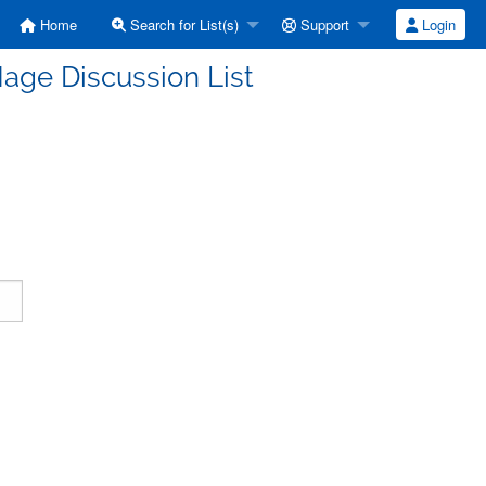
Home
Search for List(s)
Support
Login
age Discussion List