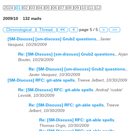
2024
01
02
03
04
05
06
07
08
09
10
11
12
2009/10 132 mails
Chronological
Thread
<<
<
page 5 / 5
>
>>
[SM-Discuss] [sm-discuss] Grub2 questions.
,
Javier
Vasquez, 10/29/2009
Re: [SM-Discuss] [sm-discuss] Grub2 questions.
,
Arjan
Bouter, 10/29/2009
Re: [SM-Discuss] [sm-discuss] Grub2 questions.
,
Javier Vasquez, 10/30/2009
[SM-Discuss] RFC: git-able spells
,
Treeve Jelbert, 10/30/2009
Re: [SM-Discuss] RFC: git-able spells
,
Andraž 'ruskie'
Levstik, 10/30/2009
Re: [SM-Discuss] RFC: git-able spells
,
Treeve
Jelbert, 10/30/2009
Re: [SM-Discuss] RFC: git-able spells
,
Thomas Orgis, 10/30/2009