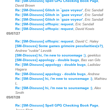
Re: [SM-Discuss] Spell GPG Checking Book Page
,
David Brown
Re: [SM-Discuss] Glitch in `gaze voyeur'
,
Eric Sandall
Re: [SM-Discuss] Glitch in `gaze voyeur'
,
Eric Sandall
Re: [SM-Discuss] Glitch in `gaze voyeur'
,
Eric Sandall
Re: [SM-Discuss] offtopic: request
,
Eric Sandall
Re: [SM-Discuss] offtopic: request
,
David Kowis
05/07/27
Re: [SM-Discuss] offtopic: request
,
David C. Haley
[SM-Discuss] Some games grimoire peculiarities(s?)
,
Andrew "ruskie" Levstik
[SM-Discuss] hi, i'm new to sourcemage :)
,
geekitus
[SM-Discuss] appology - double bugs
,
Bas van Gils
Re: [SM-Discuss] appology - double bugs
,
Ladislav
Hagara
Re: [SM-Discuss] appology - double bugs
,
Andrew
Re: [SM-Discuss] hi, i'm new to sourcemage :)
,
Mathieu
L.
Re: [SM-Discuss] hi, i'm new to sourcemage :)
,
Alex
Smith
05/07/28
Re: [SM-Discuss] Spell GPG Checking Book Page
,