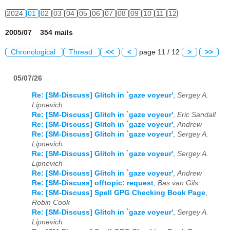
2024
01
02
03
04
05
06
07
08
09
10
11
12
2005/07 354 mails
Chronological
Thread
<<
<
page 11 / 12
>
>>
05/07/26
Re: [SM-Discuss] Glitch in `gaze voyeur'
,
Sergey A.
Lipnevich
Re: [SM-Discuss] Glitch in `gaze voyeur'
,
Eric Sandall
Re: [SM-Discuss] Glitch in `gaze voyeur'
,
Andrew
Re: [SM-Discuss] Glitch in `gaze voyeur'
,
Sergey A.
Lipnevich
Re: [SM-Discuss] Glitch in `gaze voyeur'
,
Sergey A.
Lipnevich
Re: [SM-Discuss] Glitch in `gaze voyeur'
,
Andrew
Re: [SM-Discuss] offtopic: request
,
Bas van Gils
Re: [SM-Discuss] Spell GPG Checking Book Page
,
Robin Cook
Re: [SM-Discuss] Glitch in `gaze voyeur'
,
Sergey A.
Lipnevich