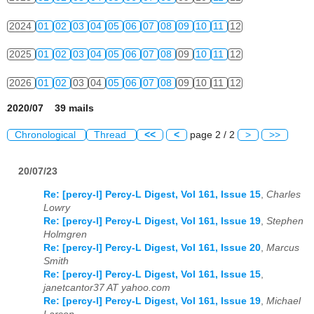
2024
01
02
03
04
05
06
07
08
09
10
11
12
2025
01
02
03
04
05
06
07
08
09
10
11
12
2026
01
02
03
04
05
06
07
08
09
10
11
12
2020/07 39 mails
Chronological
Thread
<<
<
page 2 / 2
>
>>
20/07/23
Re: [percy-l] Percy-L Digest, Vol 161, Issue 15
,
Charles
Lowry
Re: [percy-l] Percy-L Digest, Vol 161, Issue 19
,
Stephen
Holmgren
Re: [percy-l] Percy-L Digest, Vol 161, Issue 20
,
Marcus
Smith
Re: [percy-l] Percy-L Digest, Vol 161, Issue 15
,
janetcantor37 AT yahoo.com
Re: [percy-l] Percy-L Digest, Vol 161, Issue 19
,
Michael