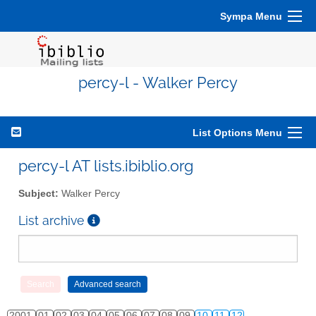
Sympa Menu
percy-l - Walker Percy
List Options Menu
percy-l AT lists.ibiblio.org
Subject:
Walker Percy
List archive
2001
01
02
03
04
05
06
07
08
09
10
11
12