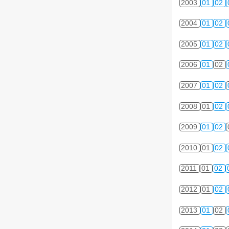
2003
01
02
2004
01
02
2005
01
02
2006
01
02
2007
01
02
2008
01
02
2009
01
02
2010
01
02
2011
01
02
2012
01
02
2013
01
02