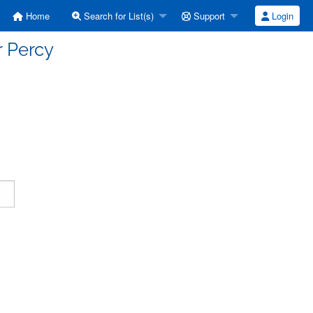
Home
Search for List(s)
Support
Login
r Percy