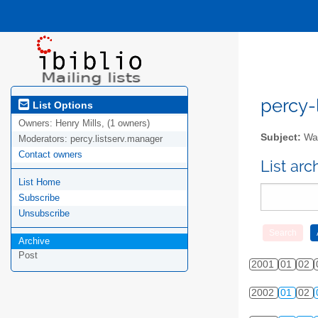
percy-l
List Options
Owners:
Henry Mills, (1 owners)
Subject:
Wal
Moderators:
percy.listserv.manager
Contact owners
List ar
List Home
Subscribe
Unsubscribe
Archive
Post
2001
01
02
2002
01
02