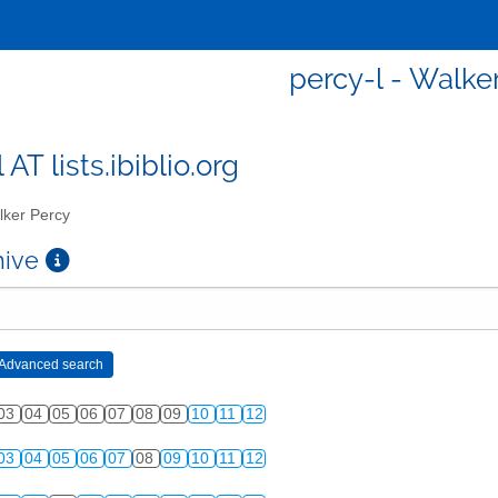
percy-l - Walke
 AT lists.ibiblio.org
ker Percy
chive
03
04
05
06
07
08
09
10
11
12
03
04
05
06
07
08
09
10
11
12