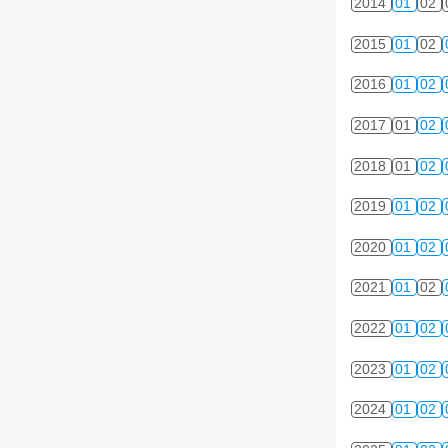
2014
01
02
2015
01
02
2016
01
02
2017
01
02
2018
01
02
2019
01
02
2020
01
02
2021
01
02
2022
01
02
2023
01
02
2024
01
02