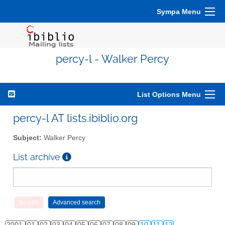
Sympa Menu
percy-l - Walker Percy
List Options Menu
percy-l AT lists.ibiblio.org
Subject:
Walker Percy
List archive
2001
01
02
03
04
05
06
07
08
09
10
11
12