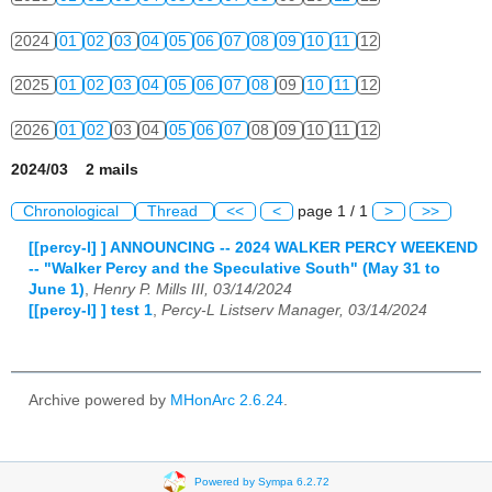
2024
01
02
03
04
05
06
07
08
09
10
11
12
2025
01
02
03
04
05
06
07
08
09
10
11
12
2026
01
02
03
04
05
06
07
08
09
10
11
12
2024/03 2 mails
Chronological
Thread
<<
<
page 1 / 1
>
>>
[[percy-l] ] ANNOUNCING -- 2024 WALKER PERCY WEEKEND
-- "Walker Percy and the Speculative South" (May 31 to
June 1)
,
Henry P. Mills III, 03/14/2024
[[percy-l] ] test 1
,
Percy-L Listserv Manager, 03/14/2024
Archive powered by
MHonArc 2.6.24
.
Powered by Sympa 6.2.72