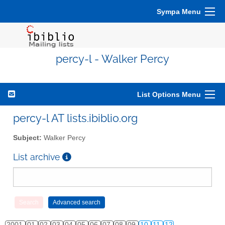
Sympa Menu
percy-l - Walker Percy
List Options Menu
percy-l AT lists.ibiblio.org
Subject:
Walker Percy
List archive
2001
01
02
03
04
05
06
07
08
09
10
11
12