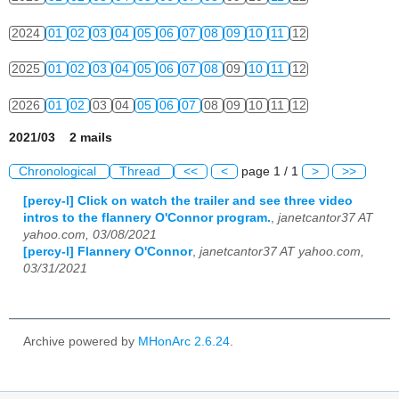
2024
01
02
03
04
05
06
07
08
09
10
11
12
2025
01
02
03
04
05
06
07
08
09
10
11
12
2026
01
02
03
04
05
06
07
08
09
10
11
12
2021/03 2 mails
Chronological
Thread
<<
<
page 1 / 1
>
>>
[percy-l] Click on watch the trailer and see three video
intros to the flannery O'Connor program.
,
janetcantor37 AT
yahoo.com, 03/08/2021
[percy-l] Flannery O'Connor
,
janetcantor37 AT yahoo.com,
03/31/2021
Archive powered by
MHonArc 2.6.24
.