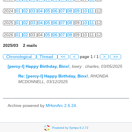
2024
01
02
03
04
05
06
07
08
09
10
11
12
2025
01
02
03
04
05
06
07
08
09
10
11
12
2026
01
02
03
04
05
06
07
08
09
10
11
12
2025/03 2 mails
Chronological
Thread
<<
<
page 1 / 1
>
>>
[percy-l] Happy Birthday, Binx!
,
lowry . charles, 03/05/2025
Re: [percy-l] Happy Birthday, Binx!
,
RHONDA
MCDONNELL, 03/12/2025
Archive powered by
MHonArc 2.6.24
.
Powered by Sympa 6.2.72