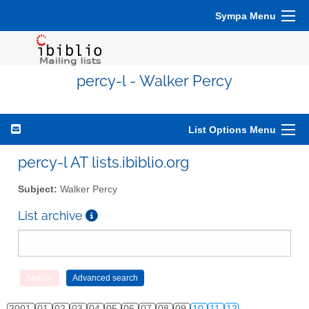
Sympa Menu
percy-l - Walker Percy
List Options Menu
percy-l AT lists.ibiblio.org
Subject:
Walker Percy
List archive
2001
01
02
03
04
05
06
07
08
09
10
11
12