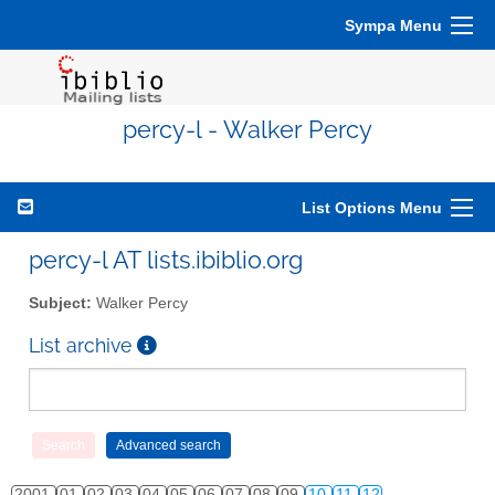
Sympa Menu
percy-l - Walker Percy
List Options Menu
percy-l AT lists.ibiblio.org
Subject:
Walker Percy
List archive
2001
01
02
03
04
05
06
07
08
09
10
11
12