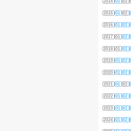
2014
01
02
2015
01
02
2016
01
02
2017
01
02
2018
01
02
2019
01
02
2020
01
02
2021
01
02
2022
01
02
2023
01
02
2024
01
02