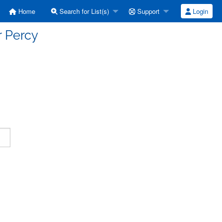
Home
Search for List(s)
Support
Login
r Percy