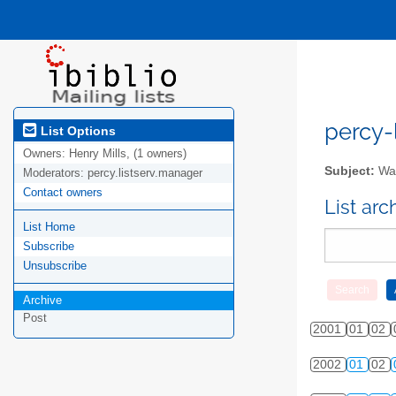
percy-l
List Options
Owners:
Henry Mills, (1 owners)
Subject:
Wal
Moderators:
percy.listserv.manager
Contact owners
List ar
List Home
Subscribe
Unsubscribe
Archive
Post
2001
01
02
2002
01
02