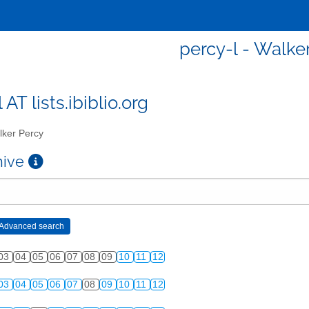
percy-l - Walke
 AT lists.ibiblio.org
ker Percy
chive
03
04
05
06
07
08
09
10
11
12
03
04
05
06
07
08
09
10
11
12