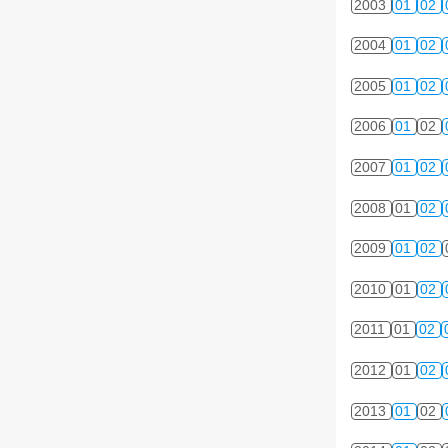
2003
01
02
2004
01
02
2005
01
02
2006
01
02
2007
01
02
2008
01
02
2009
01
02
2010
01
02
2011
01
02
2012
01
02
2013
01
02