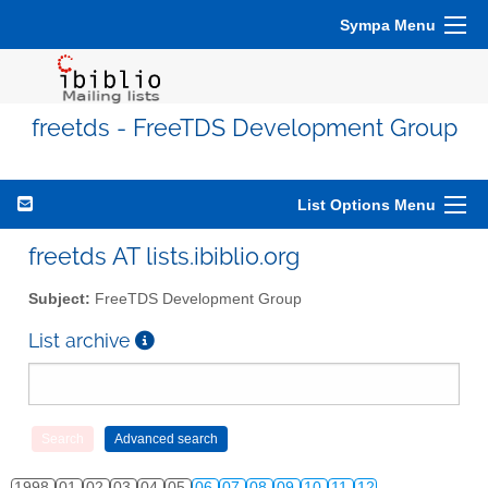
Sympa Menu
freetds - FreeTDS Development Group
List Options Menu
freetds AT lists.ibiblio.org
Subject:
FreeTDS Development Group
List archive
1998
01
02
03
04
05
06
07
08
09
10
11
12