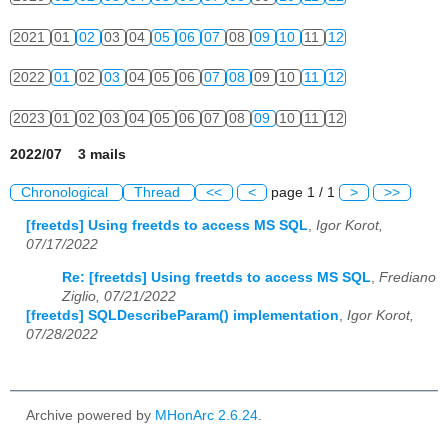
2021
01
02
03
04
05
06
07
08
09
10
11
12
2022
01
02
03
04
05
06
07
08
09
10
11
12
2023
01
02
03
04
05
06
07
08
09
10
11
12
2022/07 3 mails
Chronological
Thread
<<
<
page 1 / 1
>
>>
[freetds] Using freetds to access MS SQL
,
Igor Korot,
07/17/2022
Re: [freetds] Using freetds to access MS SQL
,
Frediano
Ziglio, 07/21/2022
[freetds] SQLDescribeParam() implementation
,
Igor Korot,
07/28/2022
Archive powered by
MHonArc 2.6.24
.