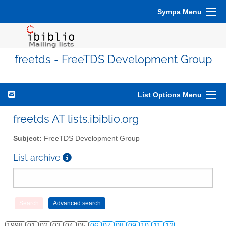
Sympa Menu
freetds - FreeTDS Development Group
List Options Menu
freetds AT lists.ibiblio.org
Subject:
FreeTDS Development Group
List archive
1998
01
02
03
04
05
06
07
08
09
10
11
12