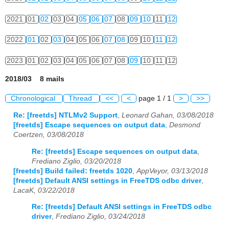
2021
01
02
03
04
05
06
07
08
09
10
11
12
2022
01
02
03
04
05
06
07
08
09
10
11
12
2023
01
02
03
04
05
06
07
08
09
10
11
12
2018/03 8 mails
Chronological
Thread
<<
<
page 1 / 1
>
>>
Re: [freetds] NTLMv2 Support
,
Leonard Gahan, 03/08/2018
[freetds] Escape sequences on output data
,
Desmond
Coertzen, 03/08/2018
Re: [freetds] Escape sequences on output data
,
Frediano Ziglio, 03/20/2018
[freetds] Build failed: freetds 1020
,
AppVeyor, 03/13/2018
[freetds] Default ANSI settings in FreeTDS odbc driver
,
LacaK, 03/22/2018
Re: [freetds] Default ANSI settings in FreeTDS odbc
driver
,
Frediano Ziglio, 03/24/2018