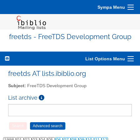
Sympa Menu
freetds - FreeTDS Development Group
List Options Menu
freetds AT lists.ibiblio.org
Subject:
FreeTDS Development Group
List archive
1998
01
02
03
04
05
06
07
08
09
10
11
12