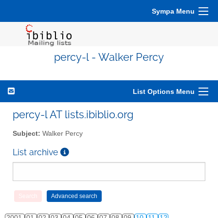
Sympa Menu
percy-l - Walker Percy
List Options Menu
percy-l AT lists.ibiblio.org
Subject:
Walker Percy
List archive
2001
01
02
03
04
05
06
07
08
09
10
11
12