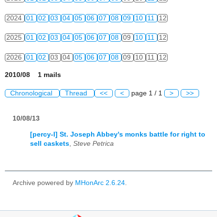
2024
01
02
03
04
05
06
07
08
09
10
11
12
2025
01
02
03
04
05
06
07
08
09
10
11
12
2026
01
02
03
04
05
06
07
08
09
10
11
12
2010/08 1 mails
Chronological
Thread
<<
<
page 1 / 1
>
>>
10/08/13
[percy-l] St. Joseph Abbey's monks battle for right to
sell caskets
,
Steve Petrica
Archive powered by
MHonArc 2.6.24
.