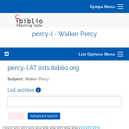
Sympa Menu
percy-l - Walker Percy
List Options Menu
percy-l AT lists.ibiblio.org
Subject:
Walker Percy
List archive
2001
01
02
03
04
05
06
07
08
09
10
11
12