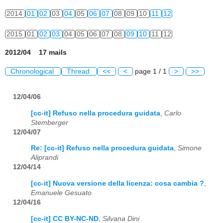
2014
01
02
03
04
05
06
07
08
09
10
11
12
2015
01
02
03
04
05
06
07
08
09
10
11
12
2012/04 17 mails
Chronological
Thread
<<
<
page 1 / 1
>
>>
12/04/06
[cc-it] Refuso nella procedura guidata
,
Carlo
Stemberger
12/04/07
Re: [cc-it] Refuso nella procedura guidata
,
Simone
Aliprandi
12/04/14
[cc-it] Nuova versione della licenza: cosa cambia ?
,
Emanuele Gesuato
12/04/16
[cc-it] CC BY-NC-ND
,
Silvana Dini