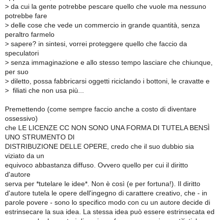
>
da cui la gente potrebbe pescare quello che vuole ma nessuno
potrebbe fare
>
delle cose che vede un commercio in grande quantità, senza
peraltro farmelo
>
sapere? in sintesi, vorrei proteggere quello che faccio da
speculatori
>
senza immaginazione e allo stesso tempo lasciare che chiunque,
per suo
>
diletto, possa fabbricarsi oggetti riciclando i bottoni, le cravatte e
>
filiati che non usa più...
Premettendo (come sempre faccio anche a costo di diventare
ossessivo)
che LE LICENZE CC NON SONO UNA FORMA DI TUTELA BENSÌ
UNO STRUMENTO DI
DISTRIBUZIONE DELLE OPERE, credo che il suo dubbio sia
viziato da un
equivoco abbastanza diffuso. Ovvero quello per cui il diritto
d'autore
serva per *tutelare le idee*. Non è così (e per fortuna!). Il diritto
d'autore tutela le opere dell'ingegno di carattere creativo, che - in
parole povere - sono lo specifico modo con cu un autore decide di
estrinsecare la sua idea. La stessa idea può essere estrinsecata ed