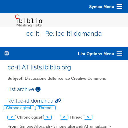
Sympa Menu
cc-it - Re: [cc-it] domanda
List Options Menu
cc-it AT lists.ibiblio.org
Subject:
Discussione delle licenze Creative Commons
List archive
Re: [cc-it] domanda
Chronological
Thread
<
Chronological
>
<
Thread
>
From
: Simone Aliprandi <simone.aliprandi AT gmail.com>