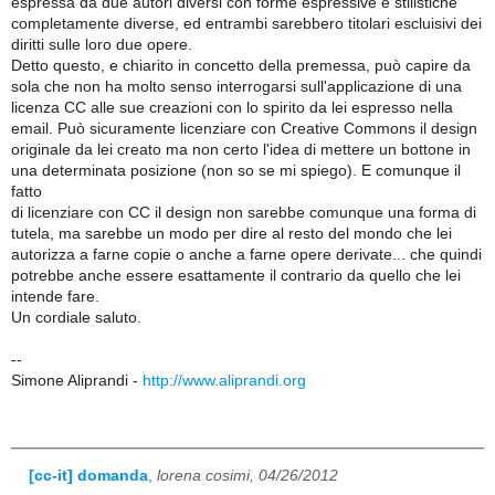
espressa da due autori diversi con forme espressive e stilistiche
completamente diverse, ed entrambi sarebbero titolari escluisivi dei
diritti sulle loro due opere.
Detto questo, e chiarito in concetto della premessa, può capire da
sola che non ha molto senso interrogarsi sull'applicazione di una
licenza CC alle sue creazioni con lo spirito da lei espresso nella
email. Può sicuramente licenziare con Creative Commons il design
originale da lei creato ma non certo l'idea di mettere un bottone in
una determinata posizione (non so se mi spiego). E comunque il
fatto
di licenziare con CC il design non sarebbe comunque una forma di
tutela, ma sarebbe un modo per dire al resto del mondo che lei
autorizza a farne copie o anche a farne opere derivate... che quindi
potrebbe anche essere esattamente il contrario da quello che lei
intende fare.
Un cordiale saluto.
--
Simone Aliprandi -
http://www.aliprandi.org
[cc-it] domanda
,
lorena cosimi, 04/26/2012