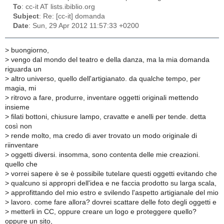
To
: cc-it AT lists.ibiblio.org
Subject
: Re: [cc-it] domanda
Date
: Sun, 29 Apr 2012 11:57:33 +0200
>
buongiorno,
>
vengo dal mondo del teatro e della danza, ma la mia domanda
riguarda un
>
altro universo, quello dell'artigianato. da qualche tempo, per
magia, mi
>
ritrovo a fare, produrre, inventare oggetti originali mettendo
insieme
>
filati bottoni, chiusure lampo, cravatte e anelli per tende. detta
così non
>
rende molto, ma credo di aver trovato un modo originale di
riinventare
>
oggetti diversi. insomma, sono contenta delle mie creazioni.
quello che
>
vorrei sapere è se è possibile tutelare questi oggetti evitando che
>
qualcuno si appropri dell'idea e ne faccia prodotto su larga scala,
>
approfittando del mio estro e svilendo l'aspetto artigianale del mio
>
lavoro. come fare allora? dovrei scattare delle foto degli oggetti e
>
metterli in CC, oppure creare un logo e proteggere quello?
oppure un sito,