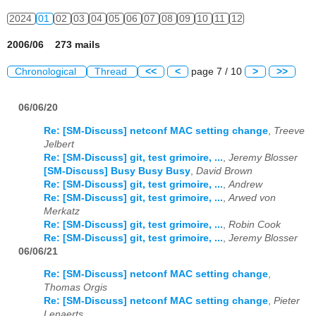
2024
01
02
03
04
05
06
07
08
09
10
11
12
2006/06 273 mails
Chronological
Thread
<<
<
page 7 / 10
>
>>
06/06/20
Re: [SM-Discuss] netconf MAC setting change
,
Treeve
Jelbert
Re: [SM-Discuss] git, test grimoire, ...
,
Jeremy Blosser
[SM-Discuss] Busy Busy Busy
,
David Brown
Re: [SM-Discuss] git, test grimoire, ...
,
Andrew
Re: [SM-Discuss] git, test grimoire, ...
,
Arwed von
Merkatz
Re: [SM-Discuss] git, test grimoire, ...
,
Robin Cook
Re: [SM-Discuss] git, test grimoire, ...
,
Jeremy Blosser
06/06/21
Re: [SM-Discuss] netconf MAC setting change
,
Thomas Orgis
Re: [SM-Discuss] netconf MAC setting change
,
Pieter
Lenaerts