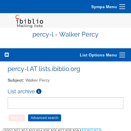
Sympa Menu
percy-l - Walker Percy
List Options Menu
percy-l AT lists.ibiblio.org
Subject:
Walker Percy
List archive
2001
01
02
03
04
05
06
07
08
09
10
11
12