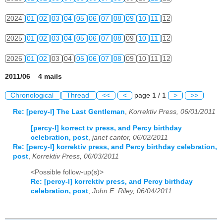
2024
01
02
03
04
05
06
07
08
09
10
11
12
2025
01
02
03
04
05
06
07
08
09
10
11
12
2026
01
02
03
04
05
06
07
08
09
10
11
12
2011/06 4 mails
Chronological
Thread
<<
<
page 1 / 1
>
>>
Re: [percy-l] The Last Gentleman
,
Korrektiv Press, 06/01/2011
[percy-l] korrect tv press, and Percy birthday
celebration, post
,
janet cantor, 06/02/2011
Re: [percy-l] korrektiv press, and Percy birthday celebration,
post
,
Korrektiv Press, 06/03/2011
<Possible follow-up(s)>
Re: [percy-l] korrektiv press, and Percy birthday
celebration, post
,
John E. Riley, 06/04/2011