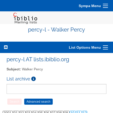
Sympa Menu
percy-l - Walker Percy
List Options Menu
percy-l AT lists.ibiblio.org
Subject:
Walker Percy
List archive
2001
01
02
03
04
05
06
07
08
09
10
11
12