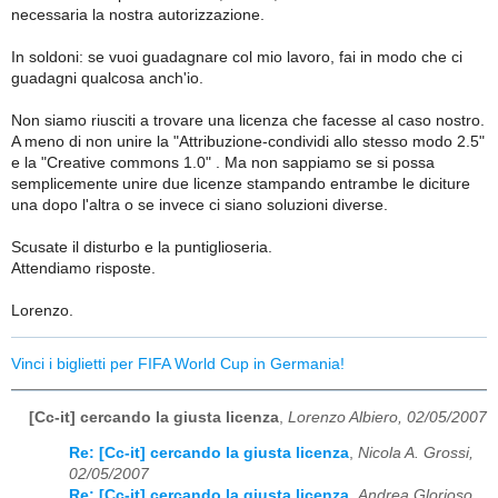
necessaria la nostra autorizzazione.
In soldoni: se vuoi guadagnare col mio lavoro, fai in modo che ci
guadagni qualcosa anch'io.
Non siamo riusciti a trovare una licenza che facesse al caso nostro.
A meno di non unire la "Attribuzione-condividi allo stesso modo 2.5"
e la "Creative commons 1.0" . Ma non sappiamo se si possa
semplicemente unire due licenze stampando entrambe le diciture
una dopo l'altra o se invece ci siano soluzioni diverse.
Scusate il disturbo e la puntiglioseria.
Attendiamo risposte.
Lorenzo.
Vinci i biglietti per FIFA World Cup in Germania!
[Cc-it] cercando la giusta licenza
,
Lorenzo Albiero, 02/05/2007
Re: [Cc-it] cercando la giusta licenza
,
Nicola A. Grossi,
02/05/2007
Re: [Cc-it] cercando la giusta licenza
,
Andrea Glorioso,