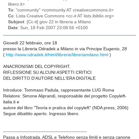
libero.it>
To
: "community" <community AT creativecommons.it>
Cc
: Lista Creative Commons <cc-it AT lists.ibiblio.org>
Subject
: [Cc-it] giov 22 in libreria a Milano
Date
: Sun, 18 Feb 2007 23:08:56 +0100
Giovedì 22 febbraio, ore 18
presso la Libreria Odradek a Milano in via Principe Eugenio, 28
(
http://www.odradek.it/html/librerie/libreriamilano.html
)
ANACRONISMI DEL COPYRIGHT.
RIFLESSIONE SU ALCUNI ASPETTI CRITICI
DEL DIRITTO D'AUTORE NELL'ERA DIGITALE
Introduce: Tommaso Padula, rappresentante LUG Roma
Relatore: Simone Aliprandi, responsabile del progetto Copyleft-
italia.it e
autore del libro "Teoria e pratica del copyleft" (NDA press, 2006)
Segue dibattito aperto. Ingresso libero.
------------------------------------------------------
Passa a Infostrada. ADSL e Telefono senza limiti e senza canone