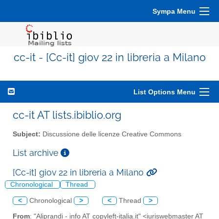
Sympa Menu
cc-it - [Cc-it] giov 22 in libreria a Milano
List Options Menu
cc-it AT lists.ibiblio.org
Subject:
Discussione delle licenze Creative Commons
List archive
[Cc-it] giov 22 in libreria a Milano
Chronological
Thread
<
Chronological
>
<
Thread
>
From
: "Aliprandi - info AT copyleft-italia.it" <iuriswebmaster AT