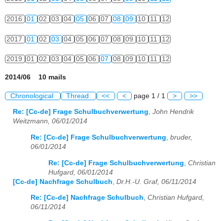
2016
01
02
03
04
05
06
07
08
09
10
11
12
2017
01
02
03
04
05
06
07
08
09
10
11
12
2019
01
02
03
04
05
06
07
08
09
10
11
12
2014/06 10 mails
Chronological
Thread
<<
<
page 1 / 1
>
>>
Re: [Cc-de] Frage Schulbuchverwertung
,
John Hendrik
Weitzmann, 06/01/2014
Re: [Cc-de] Frage Schulbuchverwertung
,
bruder,
06/01/2014
Re: [Cc-de] Frage Schulbuchverwertung
,
Christian
Hufgard, 06/01/2014
[Cc-de] Nachfrage Schulbuch
,
Dr.H.-U. Graf, 06/11/2014
Re: [Cc-de] Nachfrage Schulbuch
,
Christian Hufgard,
06/11/2014