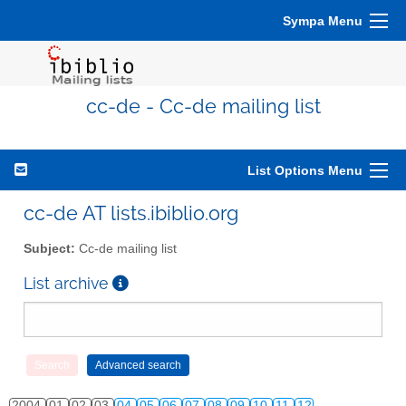
Sympa Menu
cc-de - Cc-de mailing list
List Options Menu
cc-de AT lists.ibiblio.org
Subject:
Cc-de mailing list
List archive
2004
01
02
03
04
05
06
07
08
09
10
11
12