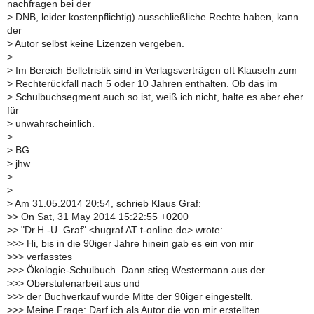
nachfragen bei der
>
DNB, leider kostenpflichtig) ausschließliche Rechte haben, kann
der
>
Autor selbst keine Lizenzen vergeben.
>
>
Im Bereich Belletristik sind in Verlagsverträgen oft Klauseln zum
>
Rechterückfall nach 5 oder 10 Jahren enthalten. Ob das im
>
Schulbuchsegment auch so ist, weiß ich nicht, halte es aber eher
für
>
unwahrscheinlich.
>
>
BG
>
jhw
>
>
>
Am 31.05.2014 20:54, schrieb Klaus Graf:
>
> On Sat, 31 May 2014 15:22:55 +0200
>
> "Dr.H.-U. Graf" <hugraf AT t-online.de> wrote:
>
>> Hi, bis in die 90iger Jahre hinein gab es ein von mir
>
>> verfasstes
>
>> Ökologie-Schulbuch. Dann stieg Westermann aus der
>
>> Oberstufenarbeit aus und
>
>> der Buchverkauf wurde Mitte der 90iger eingestellt.
>
>> Meine Frage: Darf ich als Autor die von mir erstellten