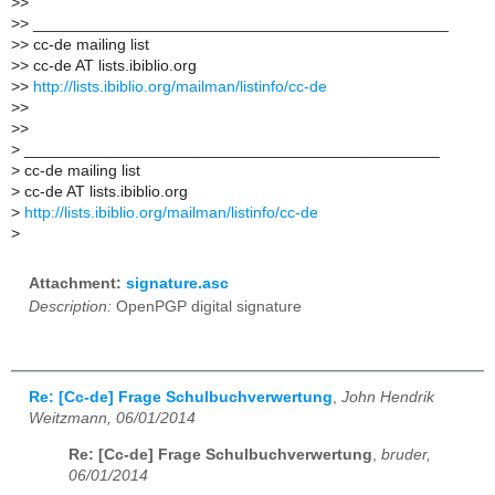
>
>
>
> _______________________________________________
>
> cc-de mailing list
>
> cc-de AT lists.ibiblio.org
>
>
http://lists.ibiblio.org/mailman/listinfo/cc-de
>
>
>
>
>
_______________________________________________
>
cc-de mailing list
>
cc-de AT lists.ibiblio.org
>
http://lists.ibiblio.org/mailman/listinfo/cc-de
>
Attachment:
signature.asc
Description:
OpenPGP digital signature
Re: [Cc-de] Frage Schulbuchverwertung
,
John Hendrik
Weitzmann, 06/01/2014
Re: [Cc-de] Frage Schulbuchverwertung
,
bruder,
06/01/2014