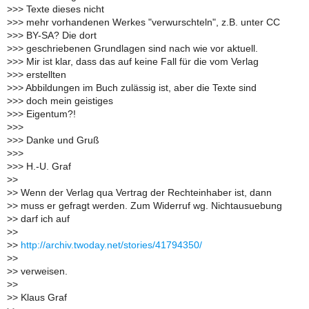
>
>> Texte dieses nicht
>
>> mehr vorhandenen Werkes "verwurschteln", z.B. unter CC
>
>> BY-SA? Die dort
>
>> geschriebenen Grundlagen sind nach wie vor aktuell.
>
>> Mir ist klar, dass das auf keine Fall für die vom Verlag
>
>> erstellten
>
>> Abbildungen im Buch zulässig ist, aber die Texte sind
>
>> doch mein geistiges
>
>> Eigentum?!
>
>>
>
>> Danke und Gruß
>
>>
>
>> H.-U. Graf
>
>
>
> Wenn der Verlag qua Vertrag der Rechteinhaber ist, dann
>
> muss er gefragt werden. Zum Widerruf wg. Nichtausuebung
>
> darf ich auf
>
>
>
>
http://archiv.twoday.net/stories/41794350/
>
>
>
> verweisen.
>
>
>
> Klaus Graf