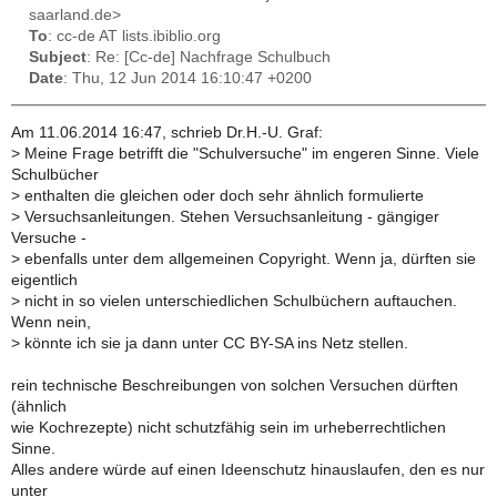
saarland.de>
To
: cc-de AT lists.ibiblio.org
Subject
: Re: [Cc-de] Nachfrage Schulbuch
Date
: Thu, 12 Jun 2014 16:10:47 +0200
Am 11.06.2014 16:47, schrieb Dr.H.-U. Graf:
>
Meine Frage betrifft die "Schulversuche" im engeren Sinne. Viele
Schulbücher
>
enthalten die gleichen oder doch sehr ähnlich formulierte
>
Versuchsanleitungen. Stehen Versuchsanleitung - gängiger
Versuche -
>
ebenfalls unter dem allgemeinen Copyright. Wenn ja, dürften sie
eigentlich
>
nicht in so vielen unterschiedlichen Schulbüchern auftauchen.
Wenn nein,
>
könnte ich sie ja dann unter CC BY-SA ins Netz stellen.
rein technische Beschreibungen von solchen Versuchen dürften
(ähnlich
wie Kochrezepte) nicht schutzfähig sein im urheberrechtlichen
Sinne.
Alles andere würde auf einen Ideenschutz hinauslaufen, den es nur
unter