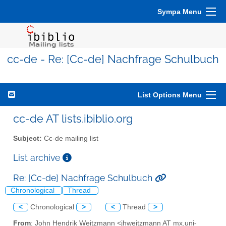
Sympa Menu
cc-de - Re: [Cc-de] Nachfrage Schulbuch
List Options Menu
cc-de AT lists.ibiblio.org
Subject:
Cc-de mailing list
List archive
Re: [Cc-de] Nachfrage Schulbuch
Chronological
Thread
<
Chronological
>
<
Thread
>
From
: John Hendrik Weitzmann <jhweitzmann AT mx.uni-