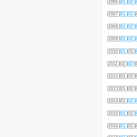
2006
01
02
2007
01
02
2008
01
02
2009
01
02
2010
01
02
2011
01
02
2012
01
02
2013
01
02
2014
01
02
2015
01
02
2016
01
02