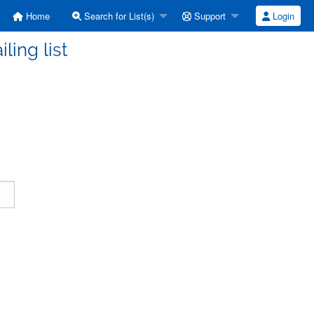
Home
Search for List(s)
Support
Login
ling list