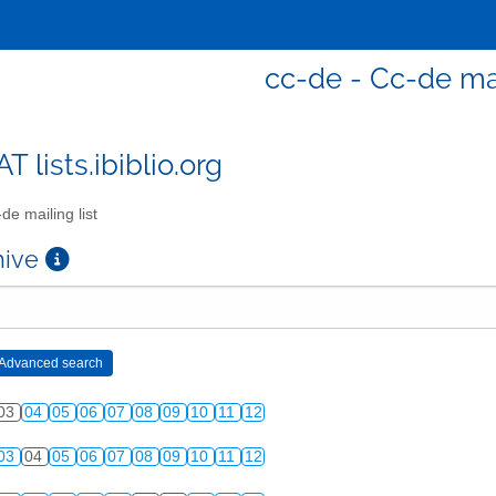
cc-de - Cc-de mai
T lists.ibiblio.org
de mailing list
chive
03
04
05
06
07
08
09
10
11
12
03
04
05
06
07
08
09
10
11
12