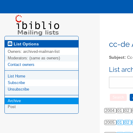
cc-de A
List Options
Owners:
archived-mailman-list
Subject:
Cc-
Moderators:
(same as owners)
Contact owners
List ar
List Home
Subscribe
Unsubscribe
Archive
Post
2004
01
02
2005
01
02