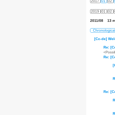
2017
01
02
2019
01
02
2011/08 13 m
Chronologica
[Cc-de] Wel
Re: [C
<Possib
Re: [C
[
R
Re: [C
R
R