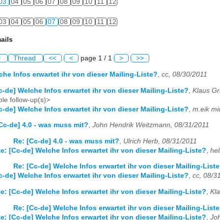
03
04
05
06
07
08
09
10
11
12
03
04
05
06
07
08
09
10
11
12
ails
l
Thread
<<
<
page 1 / 1
>
>>
che Infos erwartet ihr von dieser Mailing-Liste?
,
cc, 08/30/2011
c-de] Welche Infos erwartet ihr von dieser Mailing-Liste?
,
Klaus Gr
le follow-up(s)>
c-de] Welche Infos erwartet ihr von dieser Mailing-Liste?
,
m.eik mi
Cc-de] 4.0 - was muss mit?
,
John Hendrik Weitzmann, 08/31/2011
Re: [Cc-de] 4.0 - was muss mit?
,
Ulrich Herb, 08/31/2011
e: [Cc-de] Welche Infos erwartet ihr von dieser Mailing-Liste?
,
hel
Re: [Cc-de] Welche Infos erwartet ihr von dieser Mailing-List
c-de] Welche Infos erwartet ihr von dieser Mailing-Liste?
,
cc, 08/3
e: [Cc-de] Welche Infos erwartet ihr von dieser Mailing-Liste?
,
Kla
Re: [Cc-de] Welche Infos erwartet ihr von dieser Mailing-List
e: [Cc-de] Welche Infos erwartet ihr von dieser Mailing-Liste?
,
Jo