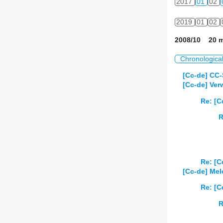
2017
01
02
2019
01
02
2008/10 20 m
Chronologica
[Cc-de] CC-
[Cc-de] Ver
Re: [C
R
Re: [C
[Cc-de] Mel
Re: [C
R