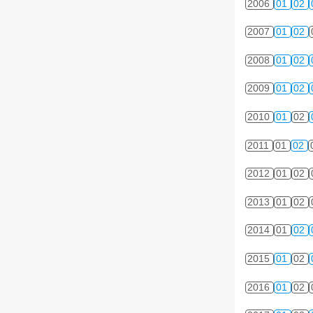
2006
01
02
2007
01
02
2008
01
02
2009
01
02
2010
01
02
2011
01
02
2012
01
02
2013
01
02
2014
01
02
2015
01
02
2016
01
02