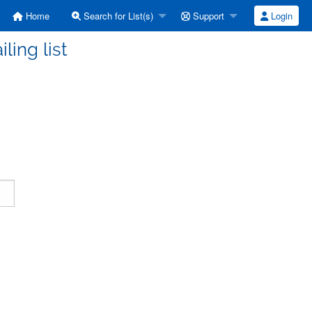
Home
Search for List(s)
Support
Login
ling list