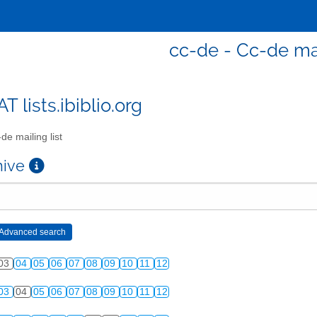
cc-de - Cc-de mai
T lists.ibiblio.org
de mailing list
chive
03
04
05
06
07
08
09
10
11
12
03
04
05
06
07
08
09
10
11
12