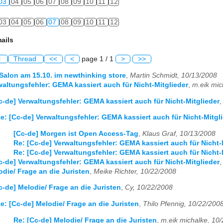
03
04
05
06
07
08
09
10
11
12
03
04
05
06
07
08
09
10
11
12
ails
l
Thread
<<
<
page 1 / 1
>
>>
Salon am 15.10. im newthinking store
,
Martin Schmidt, 10/13/2008
waltungsfehler: GEMA kassiert auch für Nicht-Mitglieder
,
m.eik mic
c-de] Verwaltungsfehler: GEMA kassiert auch für Nicht-Mitglieder
e: [Cc-de] Verwaltungsfehler: GEMA kassiert auch für Nicht-Mitgl
[Cc-de] Morgen ist Open Access-Tag
,
Klaus Graf, 10/13/2008
Re: [Cc-de] Verwaltungsfehler: GEMA kassiert auch für Nicht-
Re: [Cc-de] Verwaltungsfehler: GEMA kassiert auch für Nicht-
c-de] Verwaltungsfehler: GEMA kassiert auch für Nicht-Mitglieder
odie/ Frage an die Juristen
,
Meike Richter, 10/22/2008
c-de] Melodie/ Frage an die Juristen
,
Cy, 10/22/2008
e: [Cc-de] Melodie/ Frage an die Juristen
,
Thilo Pfennig, 10/22/200
Re: [Cc-de] Melodie/ Frage an die Juristen
,
m.eik michalke, 10