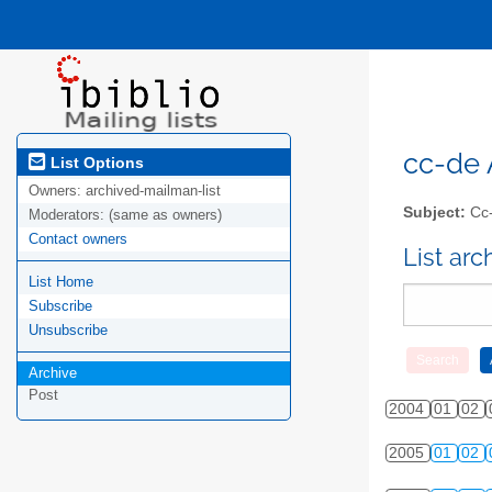
cc-de A
List Options
Owners:
archived-mailman-list
Subject:
Cc-
Moderators:
(same as owners)
Contact owners
List ar
List Home
Subscribe
Unsubscribe
Archive
Post
2004
01
02
2005
01
02