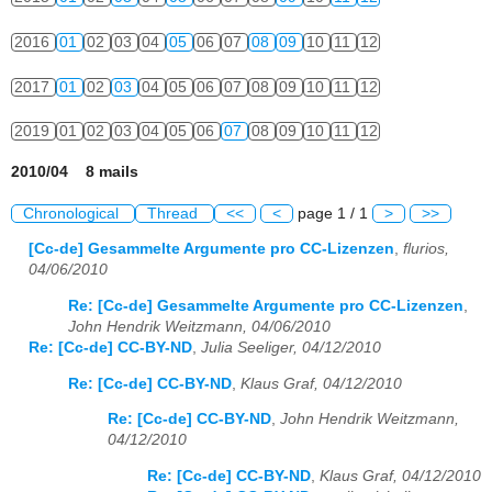
2016
01
02
03
04
05
06
07
08
09
10
11
12
2017
01
02
03
04
05
06
07
08
09
10
11
12
2019
01
02
03
04
05
06
07
08
09
10
11
12
2010/04 8 mails
Chronological
Thread
<<
<
page 1 / 1
>
>>
[Cc-de] Gesammelte Argumente pro CC-Lizenzen
,
flurios,
04/06/2010
Re: [Cc-de] Gesammelte Argumente pro CC-Lizenzen
,
John Hendrik Weitzmann, 04/06/2010
Re: [Cc-de] CC-BY-ND
,
Julia Seeliger, 04/12/2010
Re: [Cc-de] CC-BY-ND
,
Klaus Graf, 04/12/2010
Re: [Cc-de] CC-BY-ND
,
John Hendrik Weitzmann,
04/12/2010
Re: [Cc-de] CC-BY-ND
,
Klaus Graf, 04/12/2010