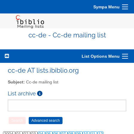
Sympa Menu
cc-de - Cc-de mailing list
List Options Menu
cc-de AT lists.ibiblio.org
Subject:
Cc-de mailing list
List archive
2004
01
02
03
04
05
06
07
08
09
10
11
12